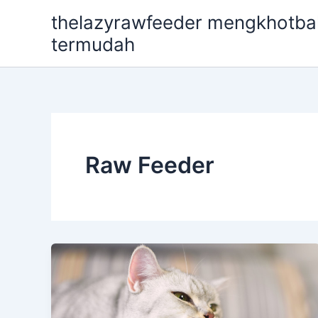
Skip
thelazyrawfeeder mengkhotbah
to
termudah
content
Raw Feeder